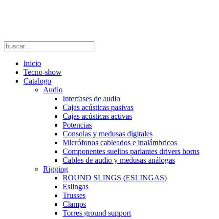
Inicio
Tecno-show
Catalogo
Audio
Interfases de audio
Cajas acústicas pasivas
Cajas acústicas activas
Potencias
Consolas y medusas digitales
Micrófonos cableados e inalámbricos
Componentes sueltos parlantes drivers horns
Cables de audio y medusas análogas
Rigging
ROUND SLINGS (ESLINGAS)
Eslingas
Trusses
Clamps
Torres ground support