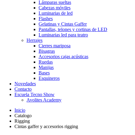
Lámparas sueltas
Cabezas móviles
Luminarias de led
Flashes
Gelatinas y Cintas Gaffer
Pantallas, telones y cortinas de LED
Luminarias led para teatro
Herrajes
Cierres mariposa
Bisagras
Accesorios cajas acústicas
Ruedas
Manijas
Bases
Esquineros
Novedades
Contacto
Escuela Tecno Show
Avolites Academy
Inicio
Catalogo
Rigging
Cintas gaffer y accesorios rigging