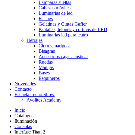
Lámparas sueltas
Cabezas móviles
Luminarias de led
Flashes
Gelatinas y Cintas Gaffer
Pantallas, telones y cortinas de LED
Luminarias led para teatro
Herrajes
Cierres mariposa
Bisagras
Accesorios cajas acústicas
Ruedas
Manijas
Bases
Esquineros
Novedades
Contacto
Escuela Tecno Show
Avolites Academy
Inicio
Catalogo
Iluminación
Consolas
Interfase Titan 2