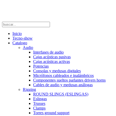
Inicio
Tecno-show
Catalogo
Audio
Interfases de audio
Cajas acústicas pasivas
Cajas acústicas activas
Potencias
Consolas y medusas digitales
Micrófonos cableados e inalámbricos
Componentes sueltos parlantes drivers horns
Cables de audio y medusas análogas
Rigging
ROUND SLINGS (ESLINGAS)
Eslingas
Trusses
Clamps
Torres ground support