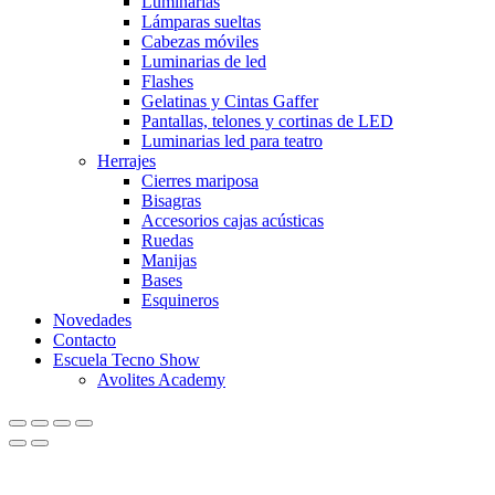
Luminarias
Lámparas sueltas
Cabezas móviles
Luminarias de led
Flashes
Gelatinas y Cintas Gaffer
Pantallas, telones y cortinas de LED
Luminarias led para teatro
Herrajes
Cierres mariposa
Bisagras
Accesorios cajas acústicas
Ruedas
Manijas
Bases
Esquineros
Novedades
Contacto
Escuela Tecno Show
Avolites Academy